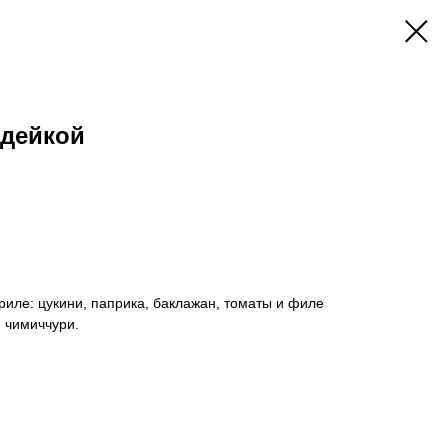
ндейкой
риле: цукини, паприка, баклажан, томаты и филе
 чимиччури.