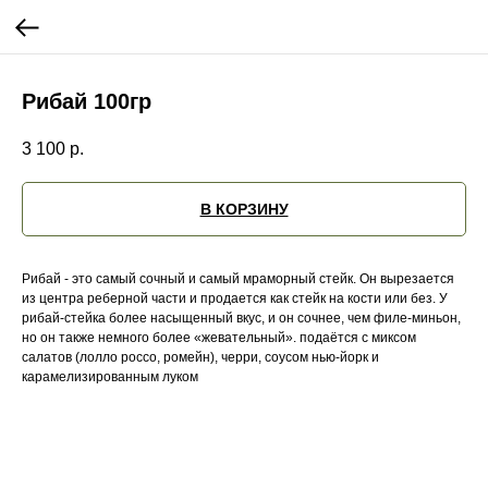
Рибай 100гр
3 100
р.
В КОРЗИНУ
Рибай - это самый сочный и самый мраморный стейк. Он вырезается
из центра реберной части и продается как стейк на кости или без. У
рибай-стейка более насыщенный вкус, и он сочнее, чем филе-миньон,
но он также немного более «жевательный». подаётся с миксом
салатов (лолло россо, ромейн), черри, соусом нью-йорк и
карамелизированным луком