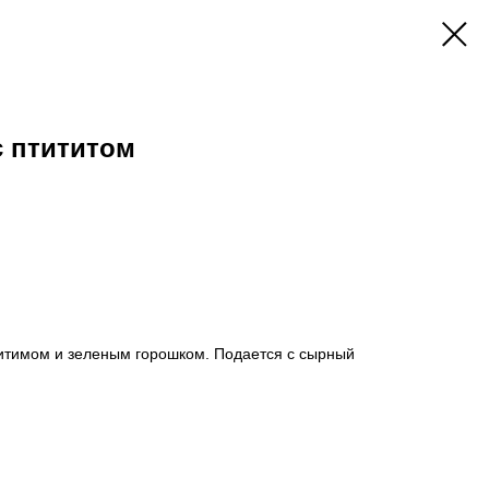
с птититом
титимом и зеленым горошком. Подается с сырный