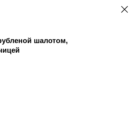
рубленой шалотом,
чицей