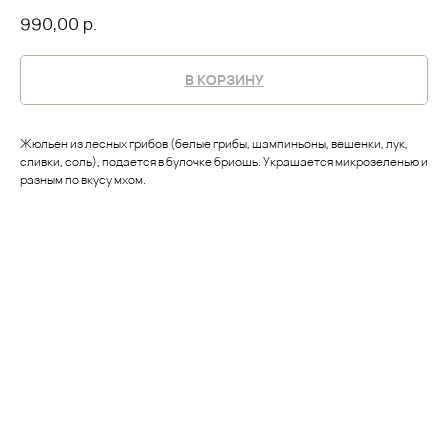
990,00
р.
В КОРЗИНУ
Жюльен из лесных грибов (белые грибы, шампиньоны, вешенки, лук,
сливки, соль), подается в булочке бриошь. Украшается микрозеленью и
разным по вкусу мхом.